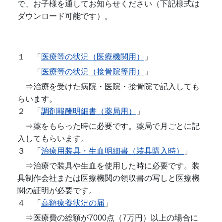
で、お子様を通してお知らせください（下記様式は
ダウンロード可能です）。
１ 「
医療等の状況（医療機関用）
」
「
医療等の状況（接骨院等用）
」
⇒治療を受けた病院・医院・接骨院で記入しても
らいます。
２ 「
調剤報酬明細書（薬局用）
」
⇒薬をもらった時に必要です。薬局で月ごとに記
入してもらいます。
３ 「
治療用装具・生血明細書（装具購入時）
」
⇒治療で装具や生血を使用した時に必要です。装
具制作会社または医療機関の領収書の写しと医療機
関の証明が必要です。
４ 「
高額療養状況の届
」
⇒医療費の総額が7000点（7万円）以上の場合に