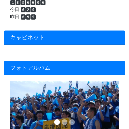
1
8
3
6
6
0
6
今日
6
2
0
昨日
6
9
9
キャビネット
フォトアルバム
Previous
Next