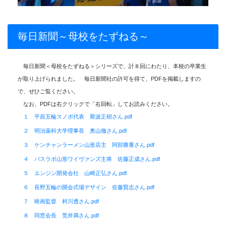
毎日新聞～母校をたずねる～
毎日新聞＜母校をたずねる＞シリーズで、計８回にわたり、本校の卒業生
が取り上げられました。 毎日新聞社の許可を得て、PDFを掲載しますの
で、ぜひご覧ください。
なお、PDFは右クリックで「右回転」してお読みください。
１ 平昌五輪スノボ代表 斯波正樹さん.pdf
２ 明治薬科大学理事長 奥山徹さん.pdf
３ ケンチャンラーメン山形店主 阿部勝重さん.pdf
４ パスラボ山形ワイヴァンズ主将 佐藤正成さん.pdf
５ エンジン開発会社 山崎正弘さん.pdf
６ 長野五輪の開会式場デザイン 佐藤賢志さん.pdf
７ 映画監督 村川透さん.pdf
８ 同窓会長 荒井満さん.pdf