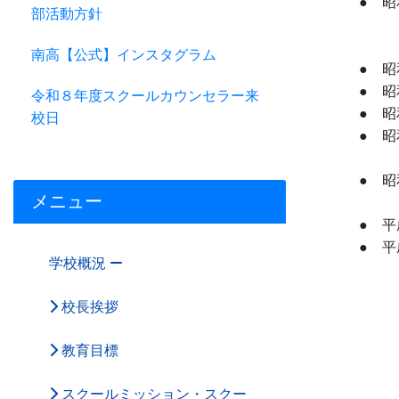
● 昭和
部活動方針
山形
校
南高【公式】インスタグラム
● 昭和
● 昭和
令和８年度スクールカウンセラー来
● 昭和
校日
● 昭和
10
● 昭和
メニュー
● 平成
● 平成
学校概況
校長挨拶
教育目標
スクールミッション・スクー