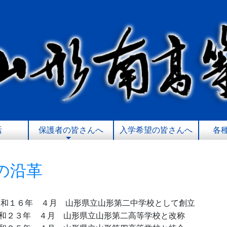
活
保護者の皆さんへ
入学希望の皆さんへ
各
の沿革
昭和１６
年 ４月 山形県立山形第二中学校として創立
２３年 ４月 山形県立山形第二高等学校と改称