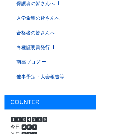
保護者の皆さんへ
入学希望の皆さんへ
合格者の皆さんへ
各種証明書発行
南高ブログ
催事予定・大会報告等
COUNTER
1
8
3
4
5
3
9
今日
4
8
1