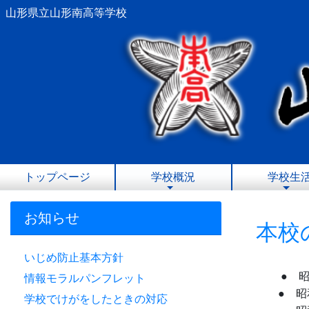
山形県立山形南高等学校
トップページ
学校概況
学校生
お知らせ
本校
いじめ防止基本方針
●
情報モラルパンフレット
● 昭和
学校でけがをしたときの対応