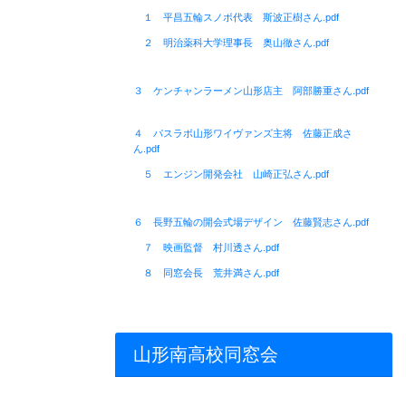
１ 平昌五輪スノボ代表 斯波正樹さん.pdf
２ 明治薬科大学理事長 奥山徹さん.pdf
３ ケンチャンラーメン山形店主 阿部勝重さん.pdf
４ パスラボ山形ワイヴァンズ主将 佐藤正成さ
ん.pdf
５ エンジン開発会社 山崎正弘さん.pdf
６ 長野五輪の開会式場デザイン 佐藤賢志さん.pdf
７ 映画監督 村川透さん.pdf
８ 同窓会長 荒井満さん.pdf
山形南高校同窓会