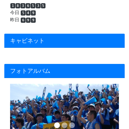
1
8
3
6
5
3
5
今日
5
4
9
昨日
6
9
9
キャビネット
フォトアルバム
Previous
Next