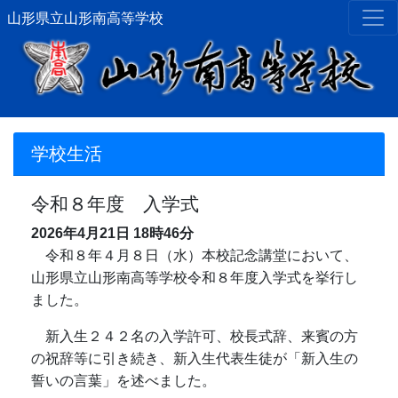
山形県立山形南高等学校
学校生活
令和８年度 入学式
2026年4月21日
18時46分
令和８年４月８日（水）本校記念講堂において、
山形県立山形南高等学校令和８年度入学式を挙行し
ました。
新入生２４２名の入学許可、校長式辞、来賓の方
の祝辞等に引き続き、新入生代表生徒が「新入生の
誓いの言葉」を述べました。