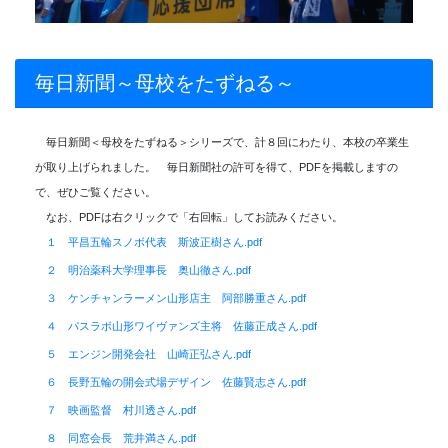
毎日新聞～母校をたずねる～
毎日新聞＜母校をたずねる＞シリーズで、計８回にわたり、本校の卒業生
が取り上げられました。 毎日新聞社の許可を得て、PDFを掲載しますの
で、ぜひご覧ください。
なお、PDFは右クリックで「右回転」してお読みください。
１ 平昌五輪スノボ代表 斯波正樹さん.pdf
２ 明治薬科大学理事長 奥山徹さん.pdf
３ ケンチャンラーメン山形店主 阿部勝重さん.pdf
４ パスラボ山形ワイヴァンズ主将 佐藤正成さん.pdf
５ エンジン開発会社 山崎正弘さん.pdf
６ 長野五輪の開会式場デザイン 佐藤賢志さん.pdf
７ 映画監督 村川透さん.pdf
８ 同窓会長 荒井満さん.pdf