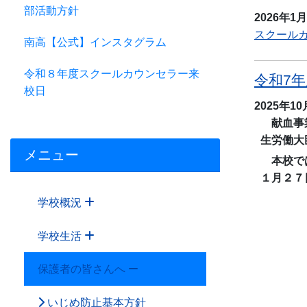
部活動方針
2026年1
スクールカ
南高【公式】インスタグラム
令和８年度スクールカウンセラー来
令和7
校日
2025年1
献血事業
生労働大
メニュー
本校では
１月２７
学校概況
学校生活
保護者の皆さんへ
いじめ防止基本方針