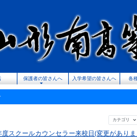
活
保護者の皆さんへ
入学希望の皆さんへ
各
せ
年度スクールカウンセラー来校日(変更がありま