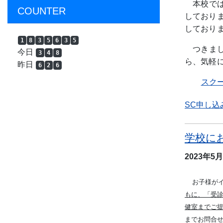
本校で
COUNTER
しており
しており
1
8
3
5
6
3
5
つきま
今日
3
4
8
ら、気軽
昨日
6
2
6
スクー
SC申し込
学校に
2023年5
お子様が
もに、「受
健室までご
までお問合