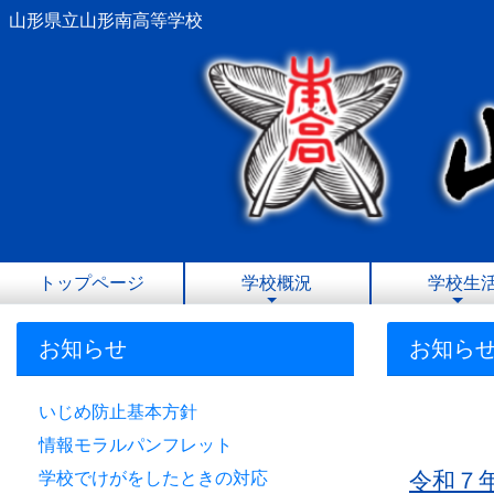
山形県立山形南高等学校
トップページ
学校概況
学校生
お知らせ
お知ら
いじめ防止基本方針
情報モラルパンフレット
令和７
学校でけがをしたときの対応