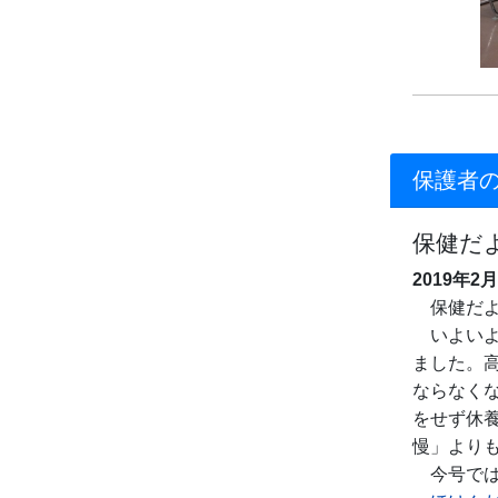
保護者
保健だ
2019年2
保健だよ
いよいよ
ました。
ならなく
をせず休
慢」より
今号では