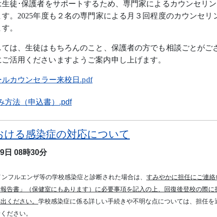
は生徒･保護者をサポートするため、専門家によるカウンセリ
ます。
2025
年度も２名の専門家による月３回程度のカウンセリ
ます。
しては、生徒はもちろんのこと、保護者の方でも相談ごとがご
にご活用くださいますようご案内申し上げます。
ルカウンセラー来校日.pdf
み方法（申込書）.pdf
おける感染症の対応について
月9日
08時30分
インフルエンザ等の学校感染症と診断された場合は、
すみやかに担任にご連絡
診報告書」（保健室にもあります）に必要事項を記入の上、回復後登校の際に
提出ください。
学校感染症に係る詳しい手続きや不明な点については、担任を
せください。