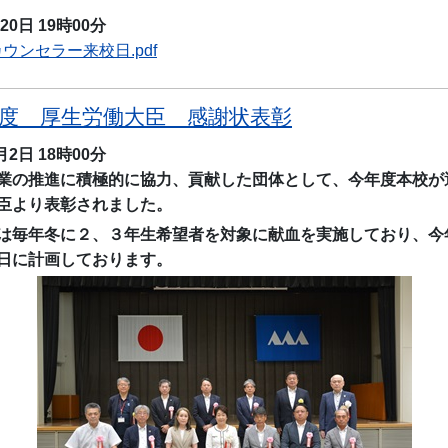
月20日
19時00分
ウンセラー来校日.pdf
年度 厚生労働大臣 感謝状表彰
0月2日
18時00分
の推進に積極的に協力、貢献した団体として、今年度本校が
臣より表彰されました。
毎年冬に２、３年生希望者を対象に献血を実施しており、今
日に計画しております。