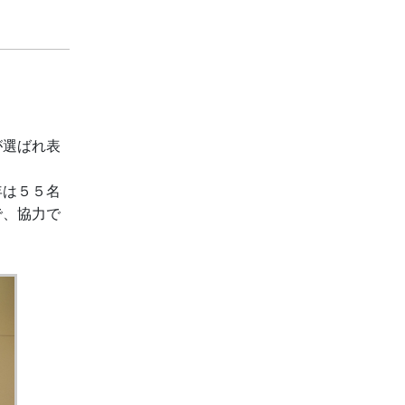
が選ばれ表
年は５５名
で、協力で