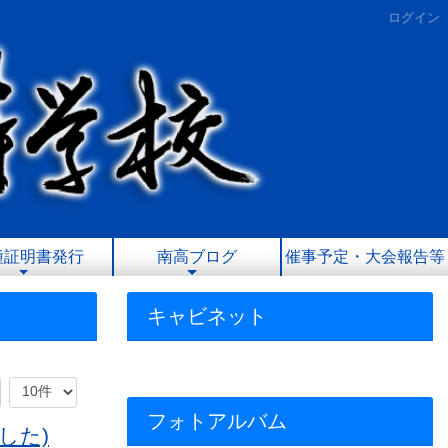
ログイン
種証明書発行
南高ブログ
催事予定・大会報告等
キャビネット
フォトアルバム
した)