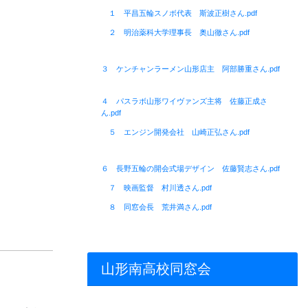
１ 平昌五輪スノボ代表 斯波正樹さん.pdf
２ 明治薬科大学理事長 奥山徹さん.pdf
３ ケンチャンラーメン山形店主 阿部勝重さん.pdf
４ パスラボ山形ワイヴァンズ主将 佐藤正成さ
ん.pdf
５ エンジン開発会社 山崎正弘さん.pdf
６ 長野五輪の開会式場デザイン 佐藤賢志さん.pdf
７ 映画監督 村川透さん.pdf
８ 同窓会長 荒井満さん.pdf
山形南高校同窓会