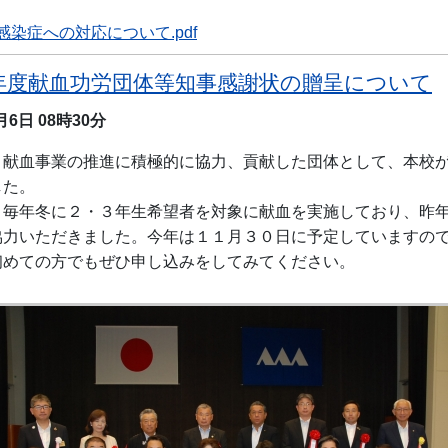
感染症への対応について.pdf
年度献血功労団体等知事感謝状の贈呈について
0月6日
08時30分
献血事業の推進に積極的に協力、貢献した団体として、本校
した。
、毎年冬に２・３年生希望者を対象に献血を実施しており、昨
協力いただきました。今年は１１月３０日に予定していますの
初めての方でもぜひ申し込みをしてみてください。