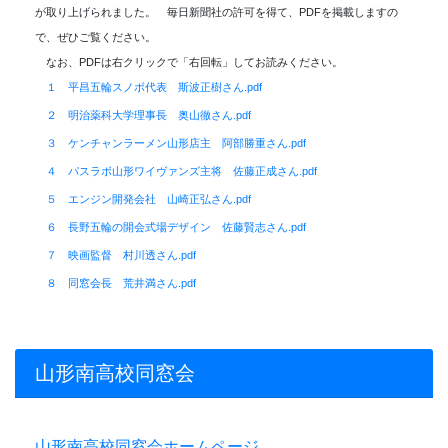
が取り上げられました。 毎日新聞社の許可を得て、PDFを掲載しますの
で、ぜひご覧ください。
なお、PDFは右クリックで「右回転」してお読みください。
１ 平昌五輪スノボ代表 斯波正樹さん.pdf
２ 明治薬科大学理事長 奥山徹さん.pdf
３ ケンチャンラーメン山形店主 阿部勝重さん.pdf
４ パスラボ山形ワイヴァンズ主将 佐藤正成さん.pdf
５ エンジン開発会社 山崎正弘さん.pdf
６ 長野五輪の開会式場デザイン 佐藤賢志さん.pdf
７ 映画監督 村川透さん.pdf
８ 同窓会長 荒井満さん.pdf
山形南高校同窓会
山形南高校同窓会ホームページ