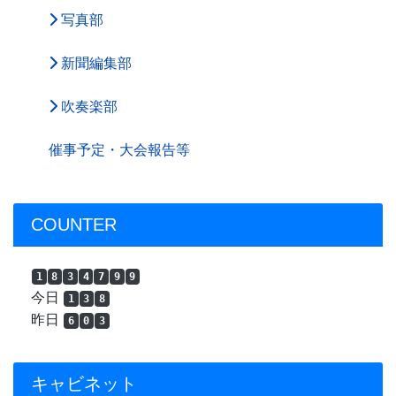
写真部
新聞編集部
吹奏楽部
催事予定・大会報告等
COUNTER
1
8
3
4
7
9
9
今日
1
3
8
昨日
6
0
3
キャビネット