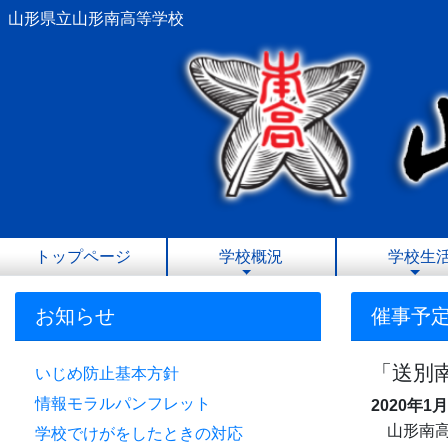
山形県立山形南高等学校
トップページ
学校概況
学校生
お知らせ
催事予
「送別
いじめ防止基本方針
情報モラルパンフレット
2020年1
山形南高
学校でけがをしたときの対応