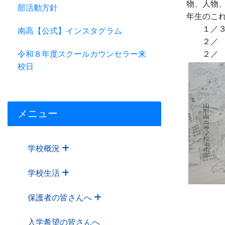
物、人物、
部活動方針
年生のこ
１／３１
南高【公式】インスタグラム
２／ １
令和８年度スクールカウンセラー来
２／ ２
校日
メニュー
学校概況
学校生活
保護者の皆さんへ
入学希望の皆さんへ