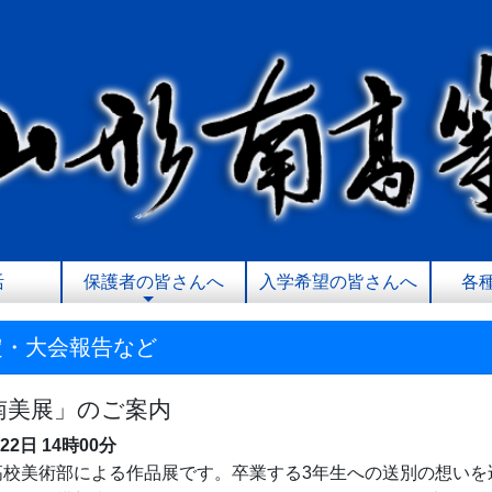
活
保護者の皆さんへ
入学希望の皆さんへ
各
定・大会報告など
南美展」のご案内
月22日
14時00分
校美術部による作品展です。卒業する3年生への送別の想いを