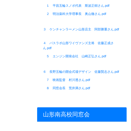
１ 平昌五輪スノボ代表 斯波正樹さん.pdf
２ 明治薬科大学理事長 奥山徹さん.pdf
３ ケンチャンラーメン山形店主 阿部勝重さん.pdf
４ パスラボ山形ワイヴァンズ主将 佐藤正成さ
ん.pdf
５ エンジン開発会社 山崎正弘さん.pdf
６ 長野五輪の開会式場デザイン 佐藤賢志さん.pdf
７ 映画監督 村川透さん.pdf
８ 同窓会長 荒井満さん.pdf
山形南高校同窓会