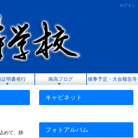
ログイン
種証明書発行
南高ブログ
催事予定・大会報告等
キャビネット
フォトアルバム
込めて、静