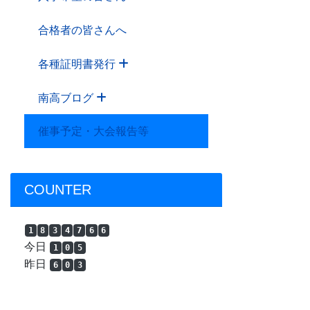
合格者の皆さんへ
各種証明書発行
南高ブログ
催事予定・大会報告等
COUNTER
1
8
3
4
7
6
6
今日
1
0
5
昨日
6
0
3