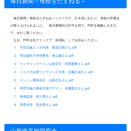
毎日新聞～母校をたずねる～
毎日新聞＜母校をたずねる＞シリーズで、計８回にわたり、本校の卒業生
が取り上げられました。 毎日新聞社の許可を得て、PDFを掲載しますの
で、ぜひご覧ください。
なお、PDFは右クリックで「右回転」してお読みください。
１ 平昌五輪スノボ代表 斯波正樹さん.pdf
２ 明治薬科大学理事長 奥山徹さん.pdf
３ ケンチャンラーメン山形店主 阿部勝重さん.pdf
４ パスラボ山形ワイヴァンズ主将 佐藤正成さん.pdf
５ エンジン開発会社 山崎正弘さん.pdf
６ 長野五輪の開会式場デザイン 佐藤賢志さん.pdf
７ 映画監督 村川透さん.pdf
８ 同窓会長 荒井満さん.pdf
山形南高校同窓会