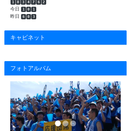
1
8
3
4
7
6
2
今日
1
0
1
昨日
6
0
3
キャビネット
フォトアルバム
Previous
Next