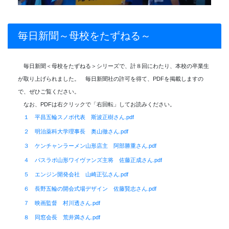
毎日新聞～母校をたずねる～
毎日新聞＜母校をたずねる＞シリーズで、計８回にわたり、本校の卒業生
が取り上げられました。 毎日新聞社の許可を得て、PDFを掲載しますの
で、ぜひご覧ください。
なお、PDFは右クリックで「右回転」してお読みください。
１ 平昌五輪スノボ代表 斯波正樹さん.pdf
２ 明治薬科大学理事長 奥山徹さん.pdf
３ ケンチャンラーメン山形店主 阿部勝重さん.pdf
４ パスラボ山形ワイヴァンズ主将 佐藤正成さん.pdf
５ エンジン開発会社 山崎正弘さん.pdf
６ 長野五輪の開会式場デザイン 佐藤賢志さん.pdf
７ 映画監督 村川透さん.pdf
８ 同窓会長 荒井満さん.pdf