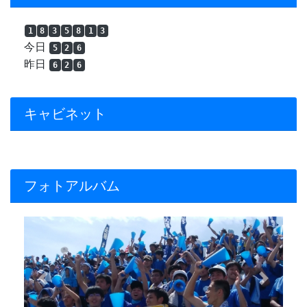
1
8
3
5
8
1
3
今日
5
2
6
昨日
6
2
6
キャビネット
フォトアルバム
Previous
Next