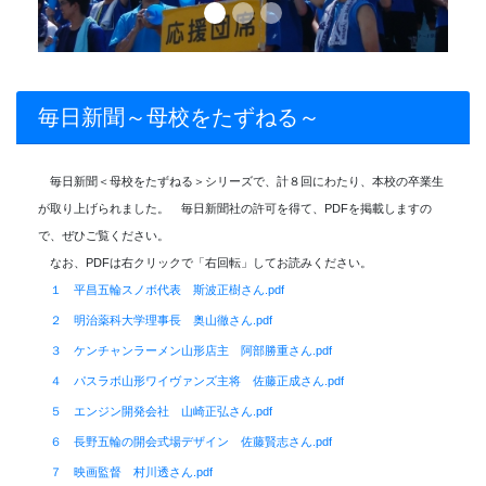
毎日新聞～母校をたずねる～
毎日新聞＜母校をたずねる＞シリーズで、計８回にわたり、本校の卒業生
が取り上げられました。 毎日新聞社の許可を得て、PDFを掲載しますの
で、ぜひご覧ください。
なお、PDFは右クリックで「右回転」してお読みください。
１ 平昌五輪スノボ代表 斯波正樹さん.pdf
２ 明治薬科大学理事長 奥山徹さん.pdf
３ ケンチャンラーメン山形店主 阿部勝重さん.pdf
４ パスラボ山形ワイヴァンズ主将 佐藤正成さん.pdf
５ エンジン開発会社 山崎正弘さん.pdf
６ 長野五輪の開会式場デザイン 佐藤賢志さん.pdf
７ 映画監督 村川透さん.pdf