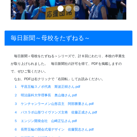
毎日新聞～母校をたずねる～
毎日新聞＜母校をたずねる＞シリーズで、計８回にわたり、本校の卒業生
が取り上げられました。 毎日新聞社の許可を得て、PDFを掲載しますの
で、ぜひご覧ください。
なお、PDFは右クリックで「右回転」してお読みください。
１ 平昌五輪スノボ代表 斯波正樹さん.pdf
２ 明治薬科大学理事長 奥山徹さん.pdf
３ ケンチャンラーメン山形店主 阿部勝重さん.pdf
４ パスラボ山形ワイヴァンズ主将 佐藤正成さん.pdf
５ エンジン開発会社 山崎正弘さん.pdf
６ 長野五輪の開会式場デザイン 佐藤賢志さん.pdf