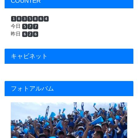
COUNTER
1
8
3
5
8
6
4
今日
5
7
7
昨日
6
2
6
キャビネット
フォトアルバム
Previous
Next