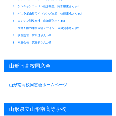
３ ケンチャンラーメン山形店主 阿部勝重さん.pdf
４ パスラボ山形ワイヴァンズ主将 佐藤正成さん.pdf
５ エンジン開発会社 山崎正弘さん.pdf
６ 長野五輪の開会式場デザイン 佐藤賢志さん.pdf
７ 映画監督 村川透さん.pdf
８ 同窓会長 荒井満さん.pdf
山形南高校同窓会
山形南高校同窓会ホームページ
山形県立山形南高等学校