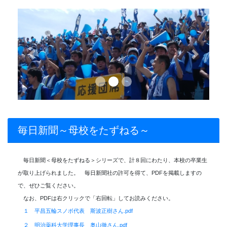
Previous
Next
毎日新聞～母校をたずねる～
毎日新聞＜母校をたずねる＞シリーズで、計８回にわたり、本校の卒業生
が取り上げられました。 毎日新聞社の許可を得て、PDFを掲載しますの
で、ぜひご覧ください。
なお、PDFは右クリックで「右回転」してお読みください。
１ 平昌五輪スノボ代表 斯波正樹さん.pdf
２ 明治薬科大学理事長 奥山徹さん.pdf