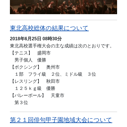
東北高校総体の結果について
2018年6月25日
08時30分
東北高校選手権大会の主な成績は次のとおりです。
【テニス】 盛岡市
男子個人 優勝
【ボクシング】 奥州市
１部 フライ級 ２位、ミドル級 ３位
【レスリング】 秋田市
１２５ｋｇ級 優勝
【バレーボール】 天童市
第３位
第２１回俳句甲子園地域大会について