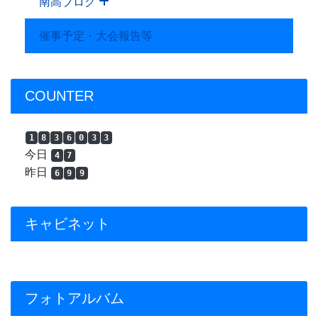
南高ブログ
催事予定・大会報告等
COUNTER
1
8
3
6
0
3
3
今日
4
7
昨日
6
9
9
キャビネット
フォトアルバム