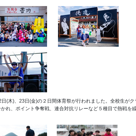
日(木)、23日(金)の２日間体育祭が行われました。全校生が
分かれ、ポイント争奪戦、連合対抗リレーなど５種目で熱戦を