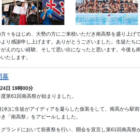
方々をはじめ、大勢の方にご来校いただき南高祭を盛り上げ
心より感謝申し上げます。ありがとうございました。生徒たち
けがえのない経験、そして思い出になったと思います。今後も
いいたします。
開幕
月24日
19時00分
度第61回南高祭が始まりました。
日(水)に生徒がアイディアを凝らした仮装をして、南高から駅
歩き「南高祭」をアピールしました。
グランドにおいて前夜祭を行い、開会を宣言し第61回南高祭