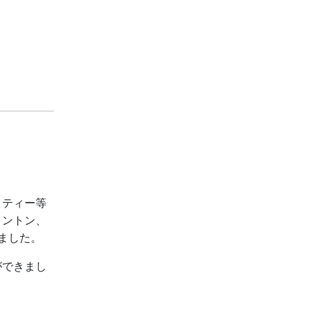
ロティー等
ミントン、
ました。
ができまし