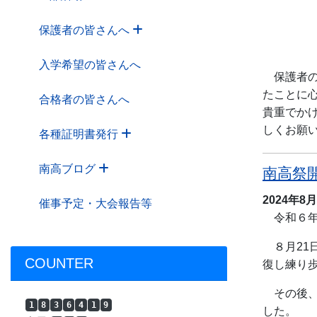
保護者の皆さんへ
入学希望の皆さんへ
保護者の
たことに
合格者の皆さんへ
貴重でか
しくお願
各種証明書発行
南高ブログ
南高祭
2024年8
催事予定・大会報告等
令和６年
８月21
COUNTER
復し練り
その後、
1
8
3
6
4
1
9
した。