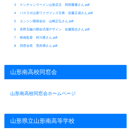
３ ケンチャンラーメン山形店主 阿部勝重さん.pdf
４ パスラボ山形ワイヴァンズ主将 佐藤正成さん.pdf
５ エンジン開発会社 山崎正弘さん.pdf
６ 長野五輪の開会式場デザイン 佐藤賢志さん.pdf
７ 映画監督 村川透さん.pdf
８ 同窓会長 荒井満さん.pdf
山形南高校同窓会
山形南高校同窓会ホームページ
山形県立山形南高等学校