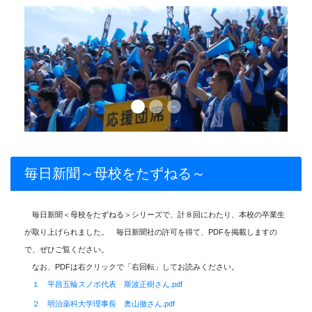
Previous
Next
毎日新聞～母校をたずねる～
毎日新聞＜母校をたずねる＞シリーズで、計８回にわたり、本校の卒業生
が取り上げられました。 毎日新聞社の許可を得て、PDFを掲載しますの
で、ぜひご覧ください。
なお、PDFは右クリックで「右回転」してお読みください。
１ 平昌五輪スノボ代表 斯波正樹さん.pdf
２ 明治薬科大学理事長 奥山徹さん.pdf