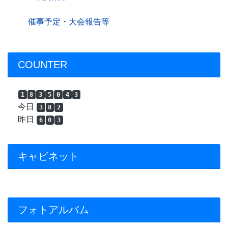
催事予定・大会報告等
COUNTER
1
8
3
5
0
4
3
今日
3
8
2
昨日
6
0
3
キャビネット
フォトアルバム