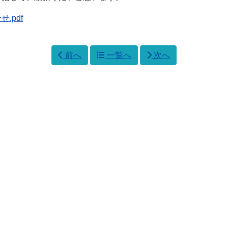
せ.pdf
前へ
一覧へ
次へ