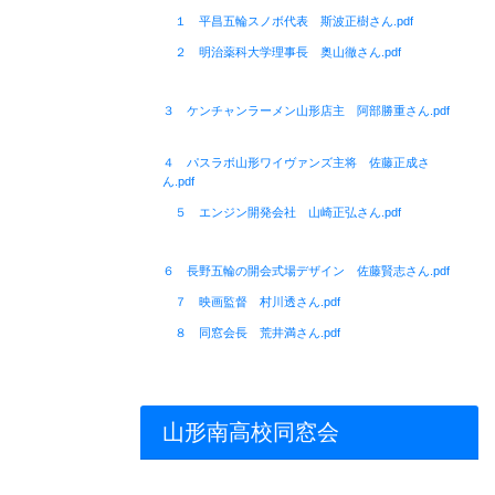
１ 平昌五輪スノボ代表 斯波正樹さん.pdf
２ 明治薬科大学理事長 奥山徹さん.pdf
３ ケンチャンラーメン山形店主 阿部勝重さん.pdf
４ パスラボ山形ワイヴァンズ主将 佐藤正成さ
ん.pdf
５ エンジン開発会社 山崎正弘さん.pdf
６ 長野五輪の開会式場デザイン 佐藤賢志さん.pdf
７ 映画監督 村川透さん.pdf
８ 同窓会長 荒井満さん.pdf
山形南高校同窓会