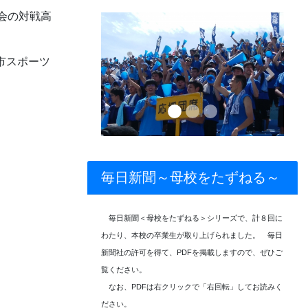
会の対戦高
市スポーツ
Previous
Next
毎日新聞～母校をたずねる～
毎日新聞＜母校をたずねる＞シリーズで、計８回に
わたり、本校の卒業生が取り上げられました。 毎日
新聞社の許可を得て、PDFを掲載しますので、ぜひご
覧ください。
なお、PDFは右クリックで「右回転」してお読みく
ださい。