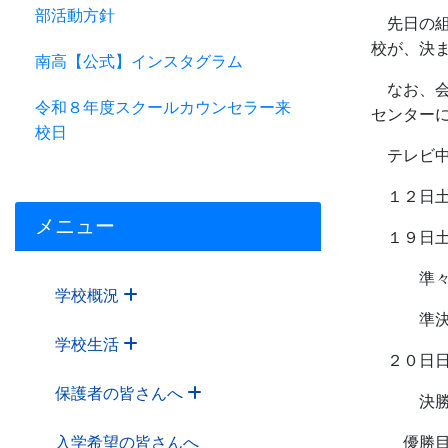
部活動方針
先日の組み
校が、決
南高【公式】インスタグラム
なお、会場
令和８年度スクールカウンセラー来
センター
校日
テレビ中
１２日土
メニュー
１９日土
準々決勝
学校概況
準決勝
学校生活
２０日日
保護者の皆さんへ
決勝 
入学希望の皆さんへ
優勝目指