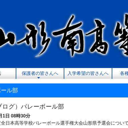
活
保護者の皆さんへ
入学希望の皆さんへ
各
ボール部
ブログ）バレーボール部
0月1日
08時30分
度全日本高等学校バレーボール選手権大会山形県予選会につい