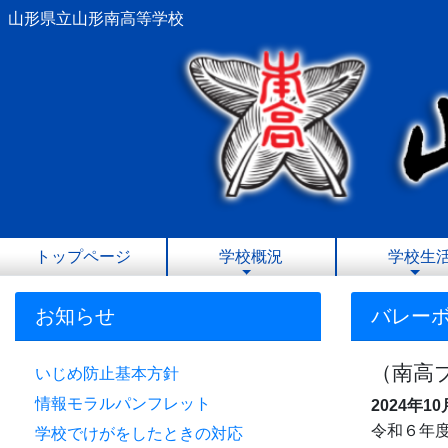
山形県立山形南高等学校
トップページ
学校概況
学校生
お知らせ
バレー
（南高
いじめ防止基本方針
情報モラルパンフレット
2024年1
令和６年
学校でけがをしたときの対応