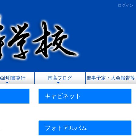
ログイン
種証明書発行
南高ブログ
催事予定・大会報告等
キャビネット
フォトアルバム
て